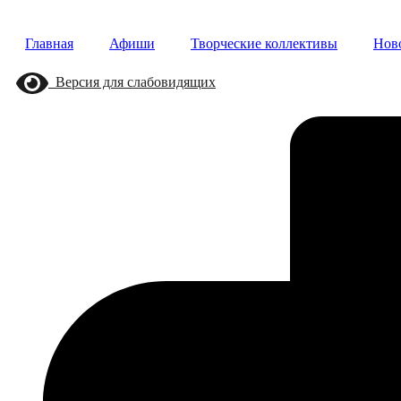
Перейти
к
Главная
Афиши
Творческие коллективы
Нов
содержимому
Версия для слабовидящих