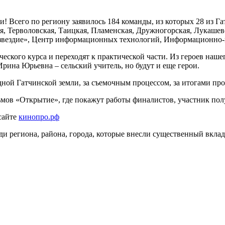
 Всего по региону заявилось 184 команды, из которых 28 из Гат
ая, Терволовская, Таицкая, Пламенская, Дружногорская, Лукаш
озвездие», Центр информационных технологий, Информационно-
ского курса и переходят к практической части. Из героев наше
ина Юрьевна – сельский учитель, но будут и еще герои.
ой Гатчинской земли, за съемочным процессом, за итогами прое
мов «Открытие», где покажут работы финалистов, участник пол
сайте
кинопро.рф
гиона, района, города, которые внесли существенный вклад в