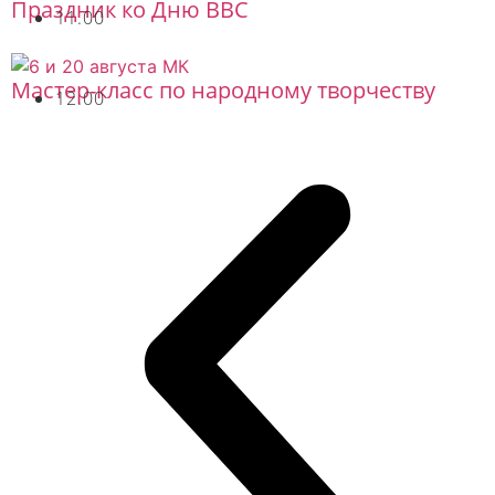
Праздник ко Дню ВВС
11.00
Мастер-класс по народному творчеству
12.00
Бесплатно
Бесплатно