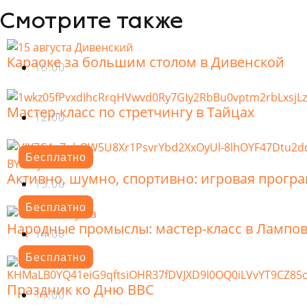
Смотрите также
Караоке за большим столом в Дивенской
16.00
Мастер-класс по стретчингу в Тайцах
12.00
Бесплатно
Активно, шумно, спортивно: игровая прогр
15.00
Бесплатно
Народные промыслы: мастер-класс в Лампо
14.00
Бесплатно
Праздник ко Дню ВВС
11.00