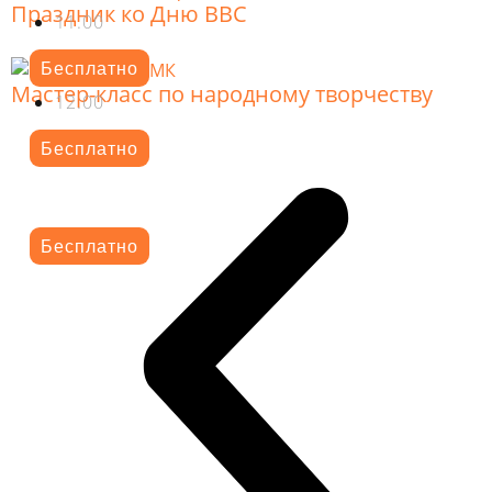
Праздник ко Дню ВВС
11.00
Бесплатно
Мастер-класс по народному творчеству
12.00
Бесплатно
Бесплатно