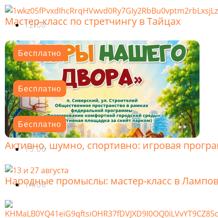
Мастер-класс по стретчингу в Тайцах
12.00
Бесплатно
Бесплатно
Бесплатно
Активно, шумно, спортивно: игровая прогр
15.00
Народные промыслы: мастер-класс в Лампо
14.00