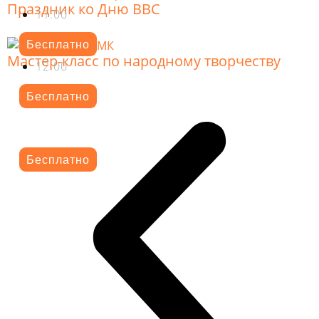
Праздник ко Дню ВВС
11.00
Бесплатно
Мастер-класс по народному творчеству
12.00
Бесплатно
Бесплатно