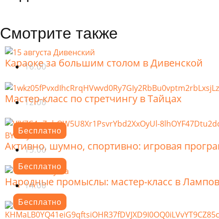
Смотрите также
Караоке за большим столом в Дивенской
16.00
Мастер-класс по стретчингу в Тайцах
12.00
Бесплатно
Активно, шумно, спортивно: игровая прогр
15.00
Бесплатно
Народные промыслы: мастер-класс в Лампо
14.00
Бесплатно