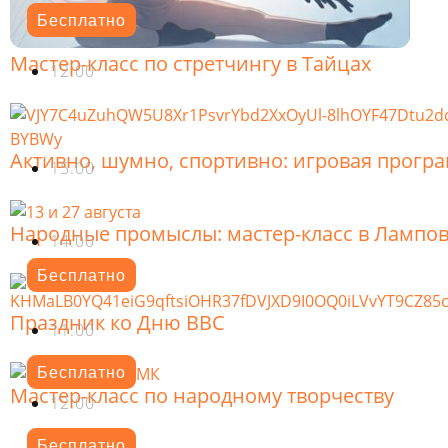
Бесплатно
Мастер-класс по стретчингу в Тайцах
12.00
Активно, шумно, спортивно: игровая прогр
15.00
Народные промыслы: мастер-класс в Лампо
14.00
Бесплатно
Праздник ко Дню ВВС
11.00
Бесплатно
Мастер-класс по народному творчеству
12.00
Бесплатно